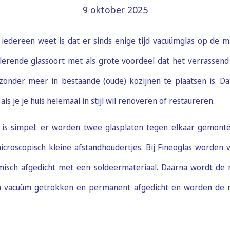
9 oktober 2025
iedereen weet is dat er sinds enige tijd vacuümglas op de ma
lerende glassoort met als grote voordeel dat het verrassend 
zonder meer in bestaande (oude) kozijnen te plaatsen is. Dat 
ls je je huis helemaal in stijl wil renoveren of restaureren.
 is simpel: er worden twee glasplaten tegen elkaar gemon
icroscopisch kleine afstandhoudertjes. Bij Fineoglas worden 
isch afgedicht met een soldeermateriaal. Daarna wordt de 
n vacuüm getrokken en permanent afgedicht en worden de r