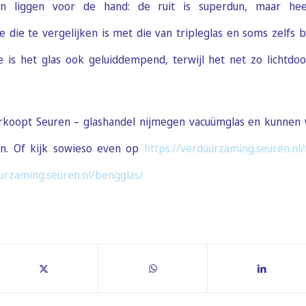
n liggen voor de hand: de ruit is superdun, maar he
e die te vergelijken is met die van tripleglas en soms zelfs 
 is het glas ook geluiddempend, terwijl het net zo lichtdoor
rkoopt Seuren – glashandel nijmegen vacuümglas en kunnen wi
en. Of kijk sowieso even op
https://verduurzaming.seuren.nl/
uurzaming.seuren.nl/bengglas/