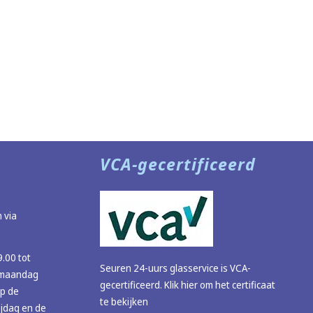
VCA-gecertificeerd
 via
9.00 tot
Seuren 24-uurs glasservice is VCA-
 (maandag
gecertificeerd.
Klik hier om het certificaat
op de
te bekijken
ijdag en de