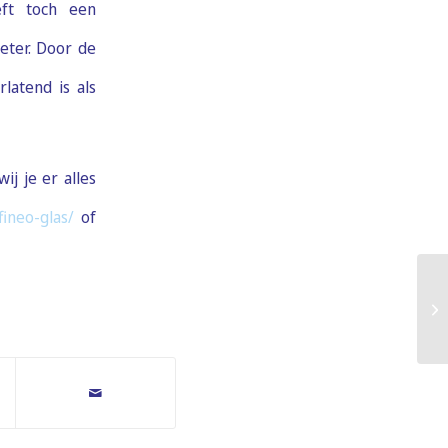
eft toch een
beter. Door de
latend is als
j je er alles
fineo-glas/
of
Ho
gl