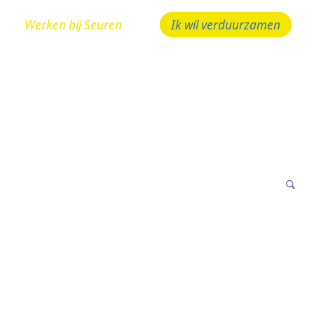
Werken bij Seuren
Ik wil verduurzamen
 bellen! 024 - 323 10 10