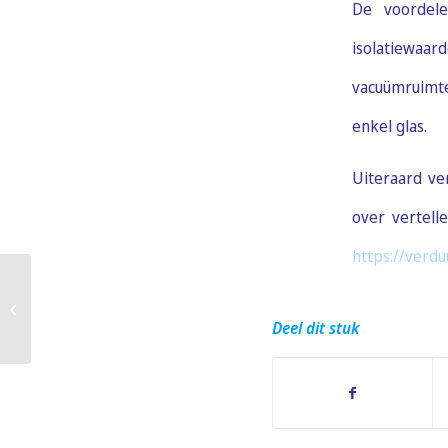
De voordele
isolatiewaard
vacuümruimte
enkel glas.
Uiteraard ve
over vertell
https://verd
Wat betekent de U-waarde van
isolatieglas precies?
Deel dit stuk