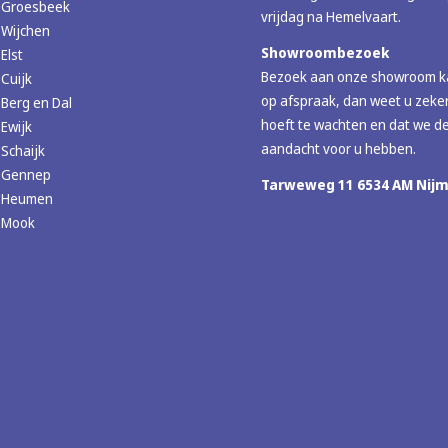
r Groesbeek
vrijdag na Hemelvaart.
 Wijchen
Showroombezoek
Elst
Bezoek aan onze showroom ka
 Cuijk
op afspraak, dan weet u zeker
 Berg en Dal
hoeft te wachten en dat we de
 Ewijk
aandacht voor u hebben.
 Schaijk
r Gennep
Tarweweg 11 6534 AM Nij
r Heumen
r Mook