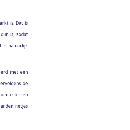
rkt is. Dat is
dun is, zodat
is natuurlijk
teerd met een
vervolgens de
ruimte tussen
anden netjes