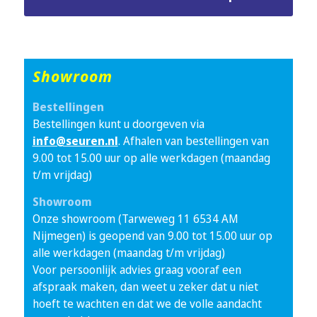
Showroom
Bestellingen
Bestellingen kunt u doorgeven via
info@seuren.nl
. Afhalen van bestellingen van
9.00 tot 15.00 uur op alle werkdagen (maandag
t/m vrijdag)
Showroom
Onze showroom (Tarweweg 11 6534 AM
Nijmegen) is geopend van 9.00 tot 15.00 uur op
alle werkdagen (maandag t/m vrijdag)
Voor persoonlijk advies graag vooraf een
afspraak maken, dan weet u zeker dat u niet
hoeft te wachten en dat we de volle aandacht