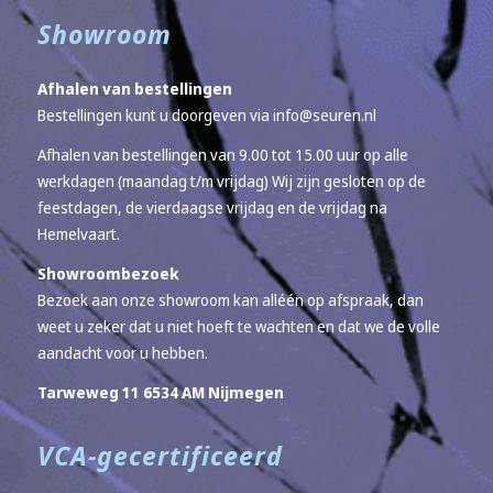
Showroom
Afhalen van bestellingen
Bestellingen kunt u doorgeven via
info@seuren.nl
Afhalen van bestellingen van 9.00 tot 15.00 uur op alle
werkdagen (maandag t/m vrijdag) Wij zijn gesloten op de
feestdagen, de vierdaagse vrijdag en de vrijdag na
Hemelvaart.
Showroombezoek
Bezoek aan onze showroom kan alléén op afspraak, dan
weet u zeker dat u niet hoeft te wachten en dat we de volle
aandacht voor u hebben.
Tarweweg 11 6534 AM Nijmegen
VCA-gecertificeerd