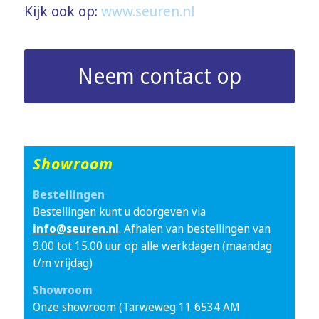
Kijk ook op:
www.seuren.nl
Neem contact op
Showroom
Bestellingen
Bestellingen kunt u doorgeven via
info@seuren.nl
. Afhalen van bestellingen van
9.00 tot 15.00 uur op alle werkdagen (maandag
t/m vrijdag)
Showroom
Onze showroom (Tarweweg 11 6534 AM