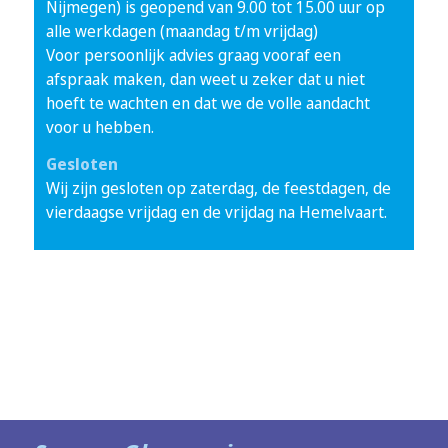
Nijmegen) is geopend van 9.00 tot 15.00 uur op
alle werkdagen (maandag t/m vrijdag)
Voor persoonlijk advies graag vooraf een
afspraak maken, dan weet u zeker dat u niet
hoeft te wachten en dat we de volle aandacht
voor u hebben.
Gesloten
Wij zijn gesloten op zaterdag, de feestdagen, de
vierdaagse vrijdag en de vrijdag na Hemelvaart.