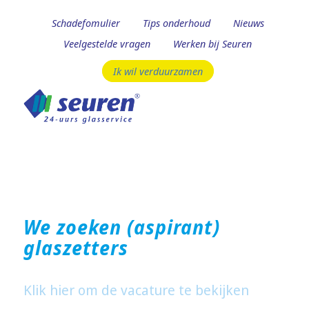
Schadefomulier
Tips onderhoud
Nieuws
Veelgestelde vragen
Werken bij Seuren
Ik wil verduurzamen
We zoeken (aspirant)
glaszetters
Klik hier om de vacature te bekijken