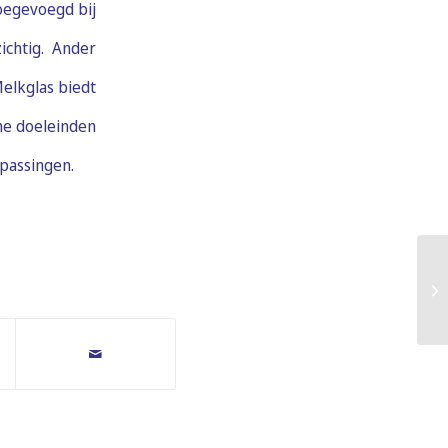
oegevoegd bij
ichtig. Ander
Melkglas biedt
he doeleinden
epassingen.
Br