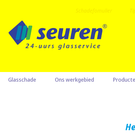
Schadefomulier
Ti
Glasschade
Ons werkgebied
Product
He