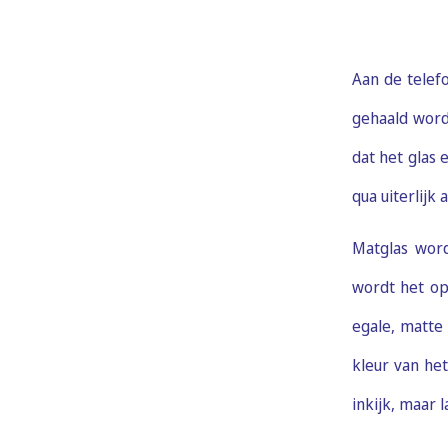
Aan de tele
gehaald word
dat het glas 
qua uiterlijk
Matglas word
wordt het opp
egale, matte 
kleur van he
inkijk, maar l