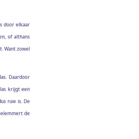
s door elkaar
n, of althans
it. Want zowel
las. Daardoor
las krijgt een
dus ruw is. De
 belemmert de