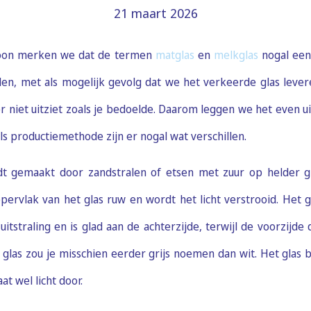
21 maart 2026
foon merken we dat de termen
matglas
en
melkglas
nogal een
en, met als mogelijk gevolg dat we het verkeerde glas levere
er niet uitziet zoals je bedoelde. Daarom leggen we het even u
 als productiemethode zijn er nogal wat verschillen.
t gemaakt door zandstralen of etsen met zuur op helder g
ervlak van het glas ruw en wordt het licht verstrooid. Het g
uitstraling en is glad aan de achterzijde, terwijl de voorzijde 
t glas zou je misschien eerder grijs noemen dan wit. Het glas
aat wel licht door.