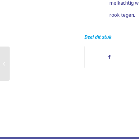
melkachtig wi
rook tegen.
Deel dit stuk
Het verschil tussen matglas en
melkglas