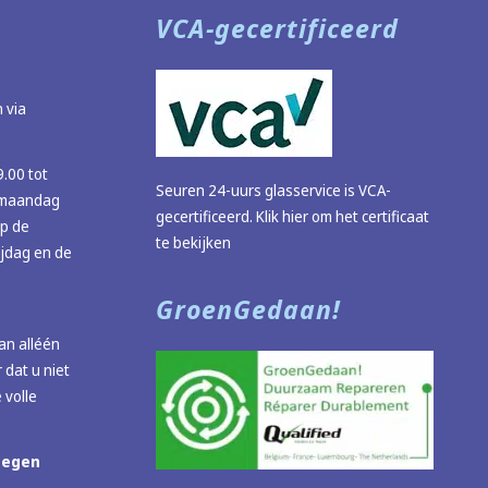
VCA-gecertificeerd
 via
9.00 tot
Seuren 24-uurs glasservice is VCA-
 (maandag
gecertificeerd.
Klik hier om het certificaat
op de
te bekijken
ijdag en de
GroenGedaan!
n alléén
 dat u niet
 volle
megen