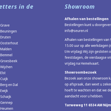
etters in de
Showroom
Afhalen van bestellingen
Bestellingen kunt u doorgeven
 Grave
info@seuren.nl
 Beuningen
 Druten
Afhalen van bestellingen van 
 Oosterhout
15.00 uur op alle werkdagen
 Malden
t/m vrijdag) Wij zijn gesloten 
r Bemmel
feestdagen, de vierdaagse vr
r Groesbeek
vrijdag na Hemelvaart.
 Wijchen
Showroombezoek
Elst
Bezoek aan onze showroom ka
 Cuijk
op afspraak, dan weet u zeker
 Berg en Dal
hoeft te wachten en dat we de
 Ewijk
aandacht voor u hebben.
 Schaijk
r Gennep
Tarweweg 11 6534 AM Nij
r Heumen