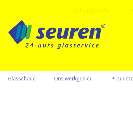
Schadefomulier
Ti
Glasschade
Ons werkgebied
Product