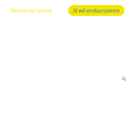
Werken bij Seuren
Ik wil verduurzamen
 bellen! 024 - 323 10 10