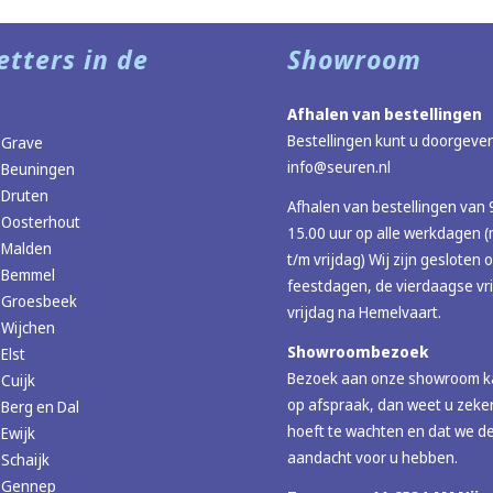
etters in de
Showroom
Afhalen van bestellingen
Bestellingen kunt u doorgeven
 Grave
info@seuren.nl
 Beuningen
 Druten
Afhalen van bestellingen van 
 Oosterhout
15.00 uur op alle werkdagen
 Malden
t/m vrijdag) Wij zijn gesloten 
r Bemmel
feestdagen, de vierdaagse vr
r Groesbeek
vrijdag na Hemelvaart.
 Wijchen
Showroombezoek
Elst
Bezoek aan onze showroom ka
 Cuijk
op afspraak, dan weet u zeker
 Berg en Dal
hoeft te wachten en dat we de
 Ewijk
aandacht voor u hebben.
 Schaijk
r Gennep