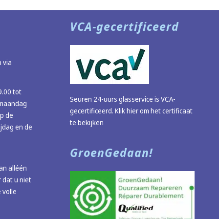
VCA-gecertificeerd
 via
9.00 tot
Seuren 24-uurs glasservice is VCA-
 (maandag
gecertificeerd.
Klik hier om het certificaat
op de
te bekijken
ijdag en de
GroenGedaan!
n alléén
 dat u niet
 volle