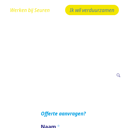
Werken bij Seuren
Ik wil verduurzamen
 bellen! 024 - 323 10 10
Offerte aanvragen?
Naam
*