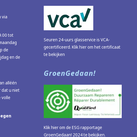
 via
9.00 tot
Seuren 24-uurs glasservice is VCA-
 (maandag
gecertificeerd.
Klik hier om het certificaat
op de
te bekijken
ijdag en de
GroenGedaan!
n alléén
 dat u niet
 volle
megen
Klik hier om de ESG rapportage
GroenGedaan! 2024 te bekijken.