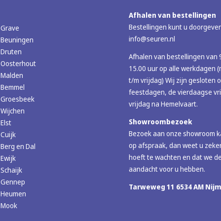
Afhalen van bestellingen
Bestellingen kunt u doorgeven
 Grave
info@seuren.nl
 Beuningen
 Druten
Afhalen van bestellingen van 
 Oosterhout
15.00 uur op alle werkdagen
 Malden
t/m vrijdag) Wij zijn gesloten 
r Bemmel
feestdagen, de vierdaagse vr
r Groesbeek
vrijdag na Hemelvaart.
 Wijchen
Showroombezoek
Elst
Bezoek aan onze showroom ka
 Cuijk
op afspraak, dan weet u zeker
 Berg en Dal
hoeft te wachten en dat we de
 Ewijk
aandacht voor u hebben.
 Schaijk
r Gennep
Tarweweg 11 6534 AM Nij
r Heumen
r Mook