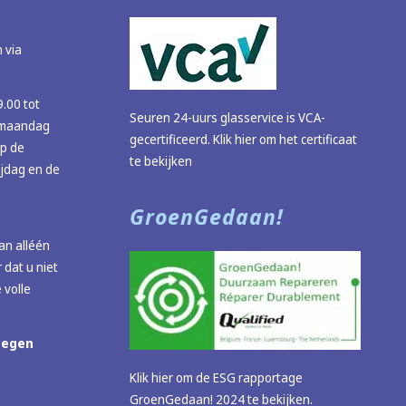
 via
9.00 tot
Seuren 24-uurs glasservice is VCA-
 (maandag
gecertificeerd.
Klik hier om het certificaat
op de
te bekijken
ijdag en de
GroenGedaan!
n alléén
 dat u niet
 volle
megen
Klik hier om de ESG rapportage
GroenGedaan! 2024 te bekijken.