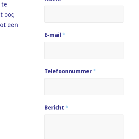
 te
et oog
tot een
E-mail
*
Telefoonnummer
*
Bericht
*