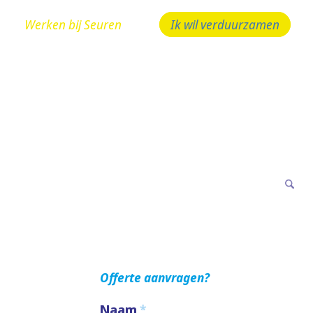
Werken bij Seuren
Ik wil verduurzamen
 bellen! 024 - 323 10 10
Offerte aanvragen?
Naam
*