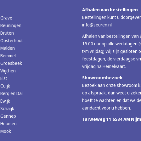
Afhalen van bestellingen
Bestellingen kunt u doorgeven
 Grave
info@seuren.nl
 Beuningen
 Druten
Afhalen van bestellingen van 
 Oosterhout
15.00 uur op alle werkdagen
 Malden
t/m vrijdag) Wij zijn gesloten 
r Bemmel
feestdagen, de vierdaagse vr
r Groesbeek
vrijdag na Hemelvaart.
 Wijchen
Showroombezoek
Elst
Bezoek aan onze showroom ka
 Cuijk
op afspraak, dan weet u zeker
 Berg en Dal
hoeft te wachten en dat we de
 Ewijk
aandacht voor u hebben.
 Schaijk
r Gennep
Tarweweg 11 6534 AM Nij
r Heumen
r Mook